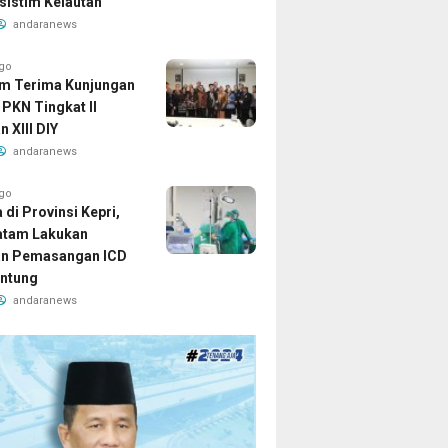
sistim Kelautan
andaranews
ago
m Terima Kunjungan
 PKN Tingkat II
 XIII DIY
andaranews
ago
di Provinsi Kepri,
atam Lakukan
an Pemasangan ICD
ntung
andaranews