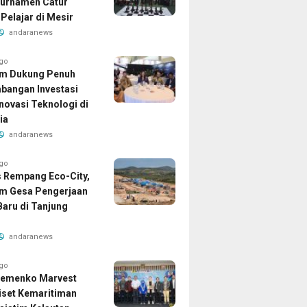
urnamen Catur
Pelajar di Mesir
andaranews
ago
am Dukung Penuh
angan Investasi
Inovasi Teknologi di
ia
andaranews
ago
 Rempang Eco-City,
m Gesa Pengerjaan
aru di Tanjung
andaranews
ago
Kemenko Marvest
iset Kemaritiman