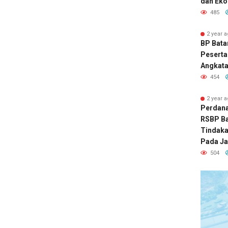
dan Eko
485
2 year 
BP Bata
Peserta
Angkatan
454
2 year 
Perdana 
RSBP B
Tindak
Pada Ja
504