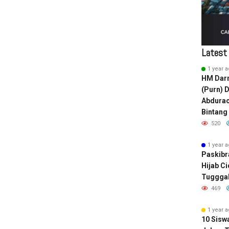
Latest
1 year 
HM Darm
(Purn) 
Abdura
Bintang
520
1 year 
Paskibr
Hijab C
Tugggal
469
1 year 
10 Sisw