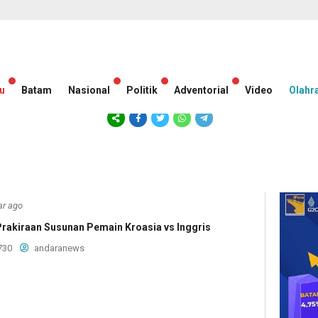
u
Batam
Nasional
Politik
Adventorial
Video
Olahr
ar ago
 Prakiraan Susunan Pemain Kroasia vs Inggris
730
andaranews