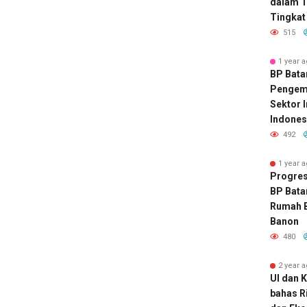
dalam T
Tingkat 
515
1 year 
BP Bat
Pengemb
Sektor 
Indones
492
1 year 
Progres
BP Bata
Rumah B
Banon
480
2 year 
UI dan 
bahas R