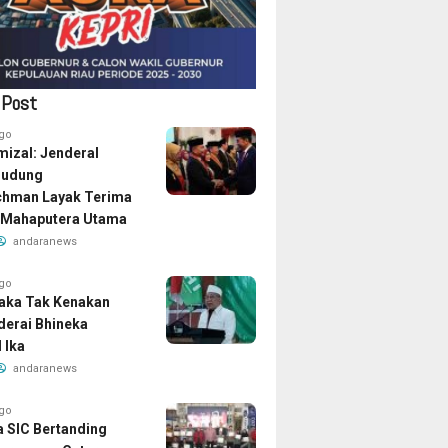
 Post
ago
izal: Jenderal
Dudung
chman Layak Terima
 Mahaputera Utama
andaranews
ago
aka Tak Kenakan
iderai Bhineka
 Ika
andaranews
ago
a SIC Bertanding