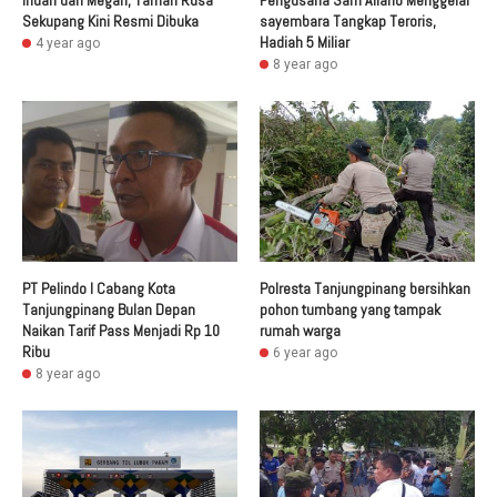
Sekupang Kini Resmi Dibuka
sayembara Tangkap Teroris,
Hadiah 5 Miliar
4 year ago
8 year ago
PT Pelindo I Cabang Kota
Polresta Tanjungpinang bersihkan
Tanjungpinang Bulan Depan
pohon tumbang yang tampak
Naikan Tarif Pass Menjadi Rp 10
rumah warga
Ribu
6 year ago
8 year ago