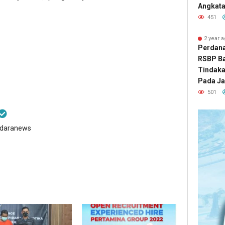
Angkatan
451
2 year 
Perdana 
RSBP B
Tindak
Pada Ja
501
ndaranews