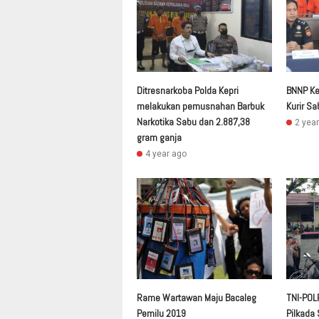
Ditresnarkoba Polda Kepri
BNNP Ke
melakukan pemusnahan Barbuk
Kurir Sa
Narkotika Sabu dan 2.887,38
2 yea
gram ganja
4 year ago
Rame Wartawan Maju Bacaleg
TNI-POL
Pemilu 2019
Pilkada