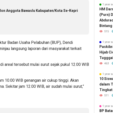
1 year 
HM Darm
alon Anggota Bawaslu Kabupaten/Kota Se-Kepri
(Purn) 
Abdura
Bintang
515
ektur Badan Usaha Pelabuhan (BUP), Dendi
1 year 
Paskibr
ninjau langsung laporan dari masyarakat terkait
Hijab C
Tugggal
463
i areal tersebut mulai surut sejak pukul 12.00 WIB
1 year 
10 Sisw
am 10.00 WIB genangan air cukup tinggi. Akan
dalam T
ma. Sekitar jam 12.00 WIB, air sudah mulai surut,”
Tingkat 
511
1 year 
BP Bat