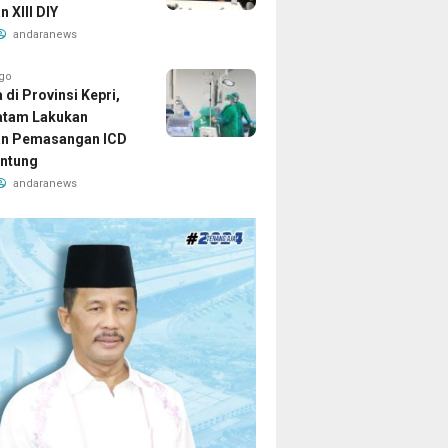
 XIII DIY
andaranews
ago
di Provinsi Kepri,
atam Lakukan
an Pemasangan ICD
ntung
andaranews