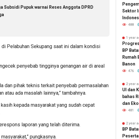
Pengemb
nga Subsidi Pupuk warnai Reses Anggota DPRD
Sektor 
ga
Indones
488
1 year 
Progres
tas di Pelabuhan Sekupang saat ini dalam kondisi
BP Bata
Rumah B
Banon
engecek penyebab tingginya genangan air di areal
476
2 year 
 dan pihak teknis terkait penyebab permasalahan
UI dan 
an atau ada masalah lainnya,” tambahnya.
bahas R
dan Eko
 kasih kepada masyarakat yang sudah cepat
481
.
2 year 
respons laporan yang telah diterima.
BP Bata
Peserta
i masyarakat,” pungkasnya.