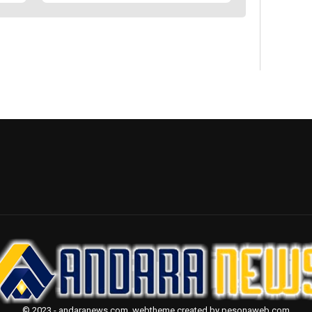
© 2023 - andaranews.com. webtheme created by pesonaweb.com