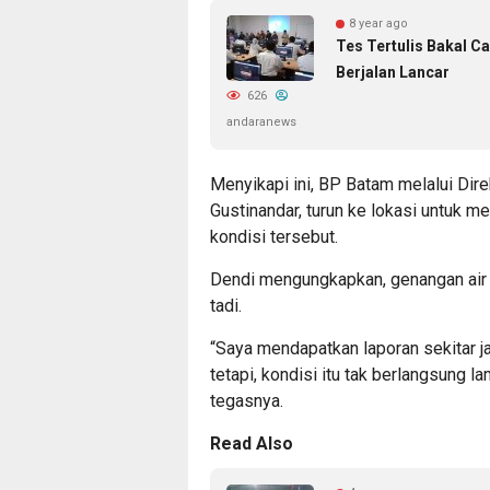
8 year ago
Tes Tertulis Bakal C
Berjalan Lancar
626
andaranews
Menyikapi ini, BP Batam melalui Dir
Gustinandar, turun ke lokasi untuk me
kondisi tersebut.
Dendi mengungkapkan, genangan air d
tadi.
“Saya mendapatkan laporan sekitar j
tetapi, kondisi itu tak berlangsung la
tegasnya.
Read Also