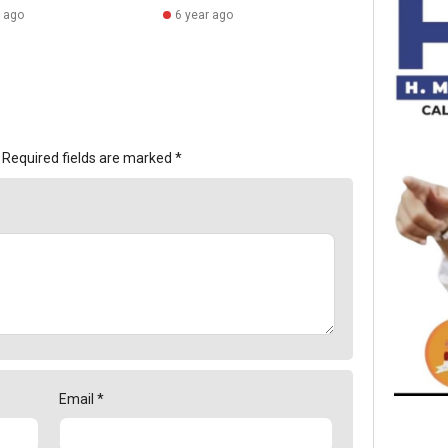
r ago
6 year ago
Required fields are marked
*
Email
*