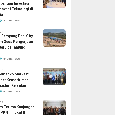
angan Investasi
Inovasi Teknologi di
ia
andaranews
ago
 Rempang Eco-City,
m Gesa Pengerjaan
aru di Tanjung
andaranews
ago
Kemenko Marvest
iset Kemaritiman
sistim Kelautan
andaranews
ago
m Terima Kunjungan
 PKN Tingkat II