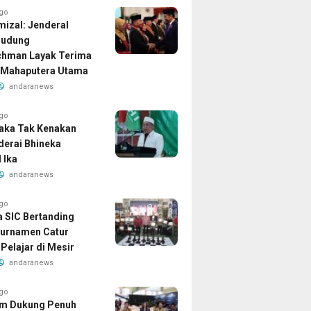
ago
izal: Jenderal
Dudung
chman Layak Terima
 Mahaputera Utama
andaranews
ago
aka Tak Kenakan
iderai Bhineka
 Ika
andaranews
ago
a SIC Bertanding
urnamen Catur
Pelajar di Mesir
andaranews
ago
am Dukung Penuh