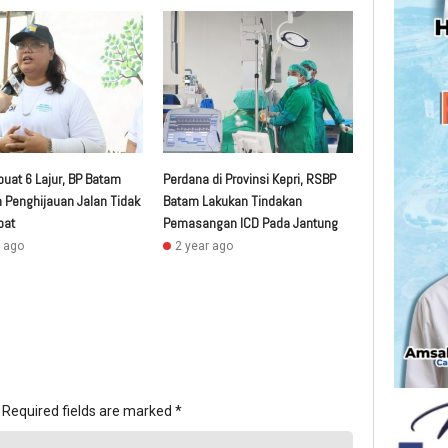
buat 6 Lajur, BP Batam
Perdana di Provinsi Kepri, RSBP
n Penghijauan Jalan Tidak
Batam Lakukan Tindakan
bat
Pemasangan ICD Pada Jantung
r ago
2 year ago
Required fields are marked
*