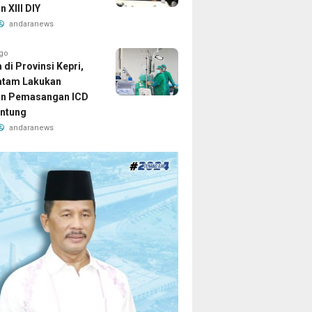
 XIII DIY
andaranews
ago
di Provinsi Kepri,
atam Lakukan
an Pemasangan ICD
ntung
andaranews