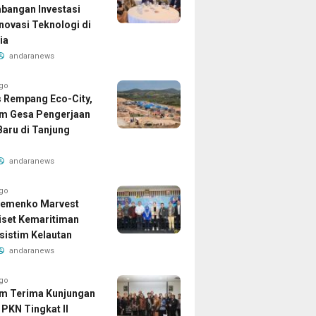
angan Investasi
Inovasi Teknologi di
ia
andaranews
ago
 Rempang Eco-City,
m Gesa Pengerjaan
aru di Tanjung
andaranews
ago
Kemenko Marvest
iset Kemaritiman
sistim Kelautan
andaranews
ago
m Terima Kunjungan
 PKN Tingkat II