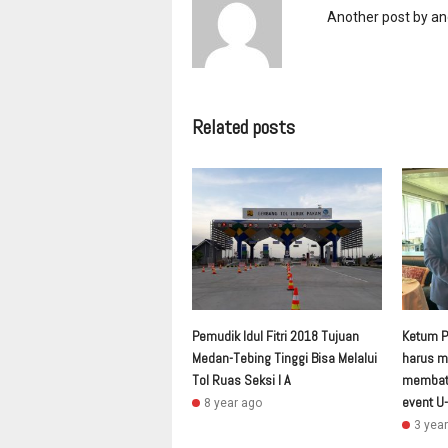
Another post by a
Related posts
Pemudik Idul Fitri 2018 Tujuan
Ketum PS
Medan-Tebing Tinggi Bisa Melalui
harus m
Tol Ruas Seksi I A
membata
event U-
8 year ago
3 yea