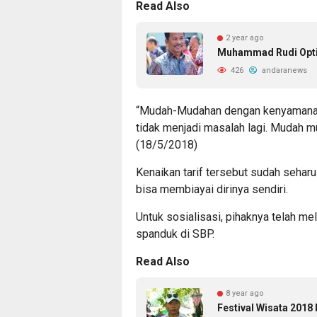
Read Also
2 year ago
Muhammad Rudi Optim
426
andaranews
“Mudah-Mudahan dengan kenyamanan y
tidak menjadi masalah lagi. Mudah mu
(18/5/2018)
Kenaikan tarif tersebut sudah sehar
bisa membiayai dirinya sendiri.
Untuk sosialisasi, pihaknya telah m
spanduk di SBP.
Read Also
8 year ago
Festival Wisata 2018