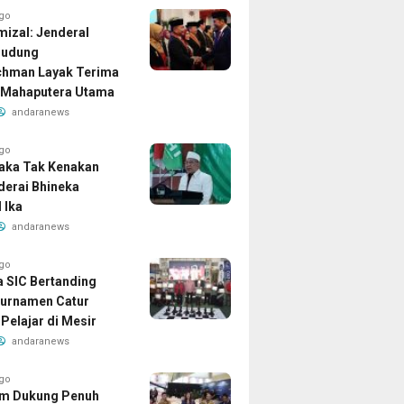
ago
izal: Jenderal
Dudung
chman Layak Terima
 Mahaputera Utama
andaranews
ago
aka Tak Kenakan
iderai Bhineka
 Ika
andaranews
ago
a SIC Bertanding
urnamen Catur
Pelajar di Mesir
andaranews
ago
am Dukung Penuh