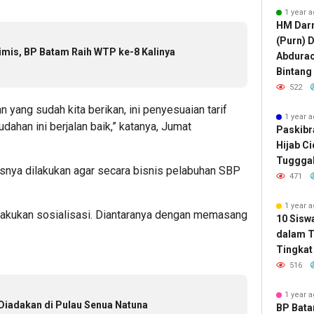
1 year 
HM Darm
(Purn) 
is, BP Batam Raih WTP ke-8 Kalinya
Abdura
Bintang
522
ang sudah kita berikan, ini penyesuaian tarif
1 year 
dahan ini berjalan baik,” katanya, Jumat
Paskibr
Hijab C
Tugggal
usnya dilakukan agar secara bisnis pelabuhan SBP
471
1 year 
elakukan sosialisasi. Diantaranya dengan memasang
10 Sisw
dalam T
Tingkat 
516
1 year 
 Diadakan di Pulau Senua Natuna
BP Bat