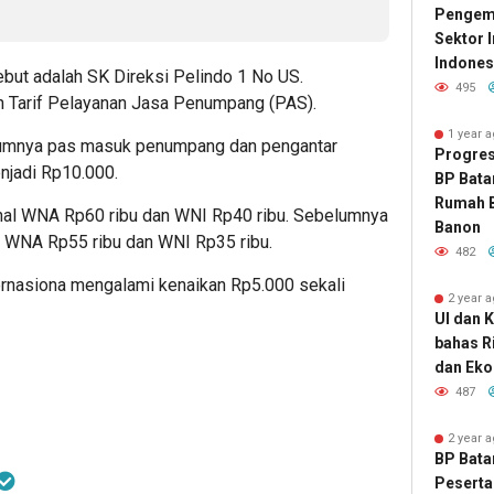
Pengemb
Sektor 
Indones
ebut adalah SK Direksi Pelindo 1 No US.
495
 Tarif Pelayanan Jasa Penumpang (PAS).
1 year 
lumnya pas masuk penumpang dan pengantar
Progres
njadi Rp10.000.
BP Bata
Rumah B
onal WNA Rp60 ribu dan WNI Rp40 ribu. Sebelumnya
Banon
kni WNA Rp55 ribu dan WNI Rp35 ribu.
482
ternasiona mengalami kenaikan Rp5.000 sekali
2 year 
UI dan 
bahas R
dan Eko
487
2 year 
BP Bata
Peserta