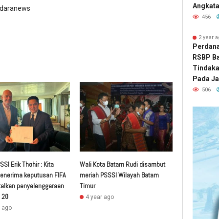
Angkatan
ndaranews
456
2 year 
Perdana 
RSBP B
Tindak
Pada Ja
506
SI Erik Thohir : Kita
Wali Kota Batam Rudi disambut
enerima keputusan FIFA
meriah PSSSI Wilayah Batam
lkan penyelenggaraan
Timur
 20
4 year ago
r ago