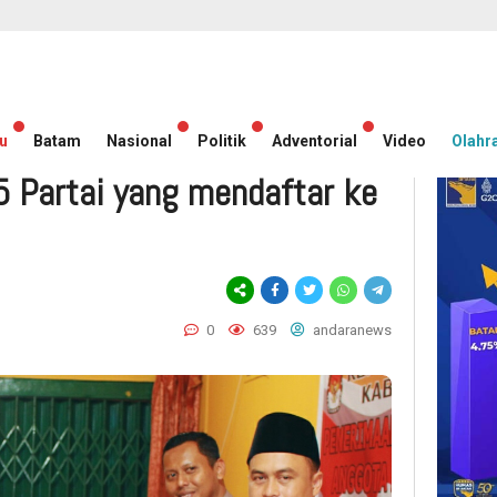
u
Batam
Nasional
Politik
Adventorial
Video
Olahr
5 Partai yang mendaftar ke
0
639
andaranews