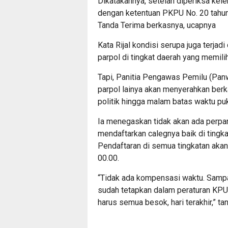
Dikatakannya, setelah diperiksa kel
dengan ketentuan PKPU No. 20 tahu
Tanda Terima berkasnya, ucapnya
Kata Rijal kondisi serupa juga terja
parpol di tingkat daerah yang memili
Tapi, Panitia Pengawas Pemilu (Pa
parpol lainya akan menyerahkan berka
politik hingga malam batas waktu puk
Ia menegaskan tidak akan ada perpan
mendaftarkan calegnya baik di tingk
Pendaftaran di semua tingkatan akan
00.00.
“Tidak ada kompensasi waktu. Sampa
sudah tetapkan dalam peraturan KPU 
harus semua besok, hari terakhir,” t