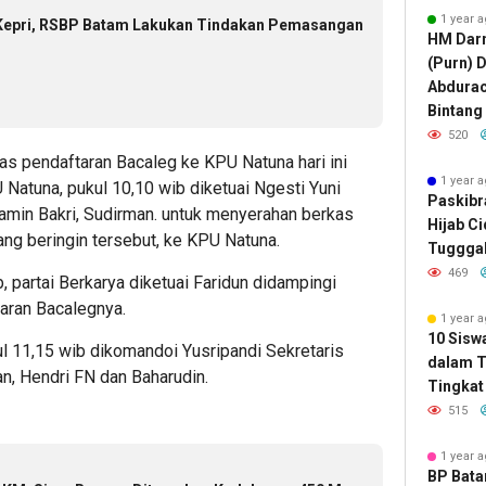
1 year 
 Kepri, RSBP Batam Lakukan Tindakan Pemasangan
HM Darm
(Purn) 
Abdura
Bintang
520
as pendaftaran Bacaleg ke KPU Natuna hari ini
1 year 
PU Natuna, pukul 10,10 wib diketuai Ngesti Yuni
Paskibr
tamin Bakri, Sudirman. untuk menyerahan berkas
Hijab C
ng beringin tersebut, ke KPU Natuna.
Tugggal
469
, partai Berkarya diketuai Faridun didampingi
aran Bacalegnya.
1 year 
10 Sisw
l 11,15 wib dikomandoi Yusripandi Sekretaris
dalam T
n, Hendri FN dan Baharudin.
Tingkat 
515
1 year 
BP Bat