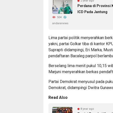
2 year ago
Perdana di Provinsi
ICD Pada Jantung
504
andaranews
Lima partai politik menyerahkan berk
yakni, partai Golkar tiba di kantor K
Suprapti didampingi, Eri Marka, Mus
pendaftaran Bacaleg parpol berlamba
Berselang lima menit pukul 10,15 wib
Marjuni menyerahkan berkas pendaft
Partai Demokrat menyusul pada puku
Demokrat, didampingi Dwitra Gunawa
Read Also
8 year ago