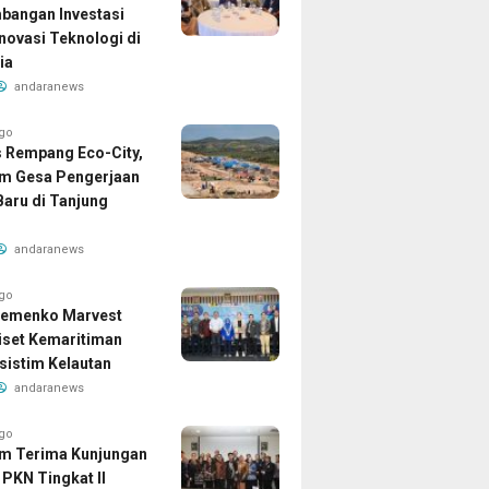
angan Investasi
Inovasi Teknologi di
ia
andaranews
ago
 Rempang Eco-City,
m Gesa Pengerjaan
aru di Tanjung
andaranews
ago
Kemenko Marvest
iset Kemaritiman
sistim Kelautan
andaranews
ago
m Terima Kunjungan
 PKN Tingkat II