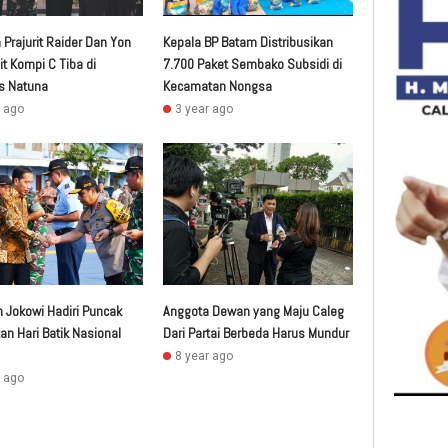
Prajurit Raider Dan Yon
Kepala BP Batam Distribusikan
t Kompi C Tiba di
7.700 Paket Sembako Subsidi di
s Natuna
Kecamatan Nongsa
r ago
3 year ago
 Jokowi Hadiri Puncak
Anggota Dewan yang Maju Caleg
an Hari Batik Nasional
Dari Partai Berbeda Harus Mundur
8 year ago
r ago