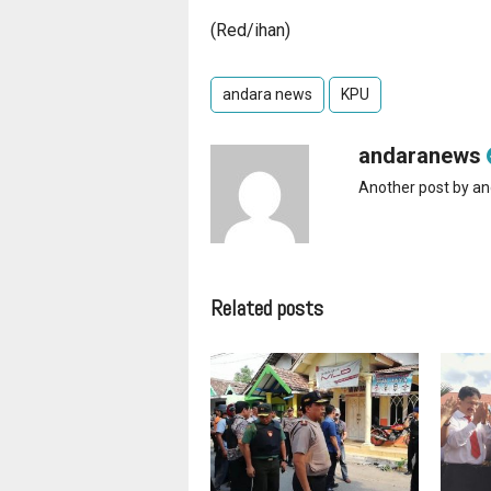
(Red/ihan)
andara news
KPU
andaranews
Another post by a
Related posts