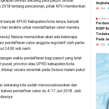
engkapan berkas Bacaleg para parpol sesuai
Angkatan
n 2018 tentang pencalonan, pihak KPU memberikan
454
2 year 
di di banyak KPUD Kabupaten/kota lainya, banyak
Perdana 
h hari terakhir untuk mendaftarkan calon mereka.
RSBP B
Tindak
nwaslu) Natuna memastikan akan ada beberapa
Pada Ja
s pendaftaran calon anggota legislatif oleh partai
504
ul 24.00 wib nanti.
jangan waktu pendaftaran bagi parpol yang telat
at pusat, provinsi atau DPRD kabupaten/kota.
 ditutup secara serentak pada Selasa malam pukul
i sekarang kita sudah mensosialisasikan dan
bahwa pendaftran calon itu 4-17 Juli 2018. Jadi
andasnya