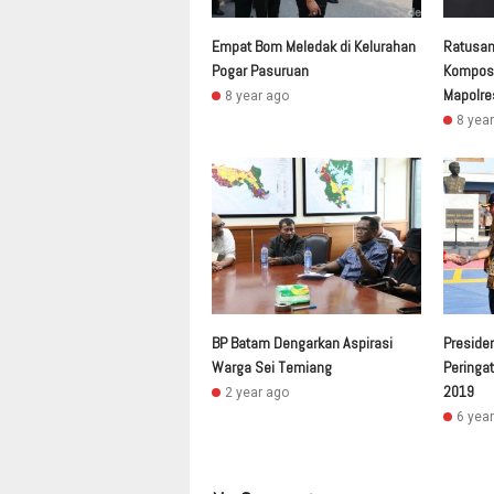
Empat Bom Meledak di Kelurahan
Ratusan 
Pogar Pasuruan
Komposi
Mapolre
8 year ago
8 yea
BP Batam Dengarkan Aspirasi
Presiden
Warga Sei Temiang
Peringat
2019
2 year ago
6 yea