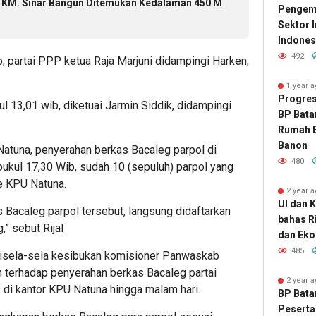
l KM. Sinar Bangun Ditemukan Kedalaman 450 M
Pengemb
Sektor 
Indones
492
b, partai PPP ketua Raja Marjuni didampingi Harken,
1 year 
Progres
ul 13,01 wib, diketuai Jarmin Siddik, didampingi
BP Bata
Rumah B
Banon
 Natuna, penyerahan berkas Bacaleg parpol di
480
 pukul 17,30 Wib, sudah 10 (sepuluh) parpol yang
e KPU Natuna.
2 year 
UI dan 
 Bacaleg parpol tersebut, langsung didaftarkan
bahas R
,” sebut Rijal
dan Eko
485
disela-sela kesibukan komisioner Panwaskab
 terhadap penyerahan berkas Bacaleg partai
2 year 
 di kantor KPU Natuna hingga malam hari.
BP Bata
Peserta