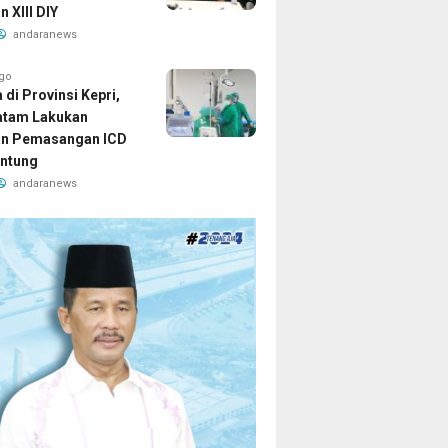
 XIII DIY
andaranews
ago
di Provinsi Kepri,
atam Lakukan
an Pemasangan ICD
ntung
andaranews