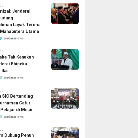
ago
izal: Jenderal
Dudung
chman Layak Terima
 Mahaputera Utama
andaranews
ago
aka Tak Kenakan
iderai Bhineka
 Ika
andaranews
ago
a SIC Bertanding
urnamen Catur
Pelajar di Mesir
andaranews
ago
am Dukung Penuh