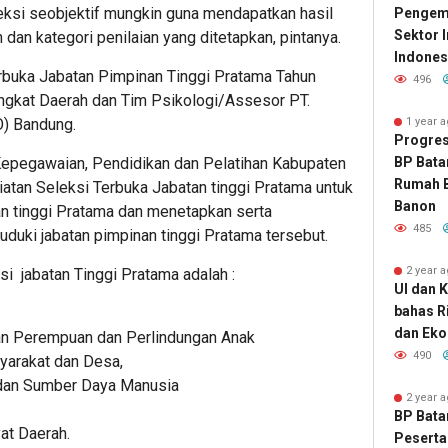
ksi seobjektif mungkin guna mendapatkan hasil
Pengemb
Sektor 
 dan kategori penilaian yang ditetapkan, pintanya.
Indones
rbuka Jabatan Pimpinan Tinggi Pratama Tahun
496
ngkat Daerah dan Tim Psikologi/Assesor PT.
O) Bandung.
1 year 
Progres
epegawaian, Pendidikan dan Pelatihan Kabupaten
BP Bata
Rumah B
iatan Seleksi Terbuka Jabatan tinggi Pratama untuk
Banon
n tinggi Pratama dan menetapkan serta
485
uki jabatan pimpinan tinggi Pratama tersebut.
2 year 
i jabatan Tinggi Pratama adalah :
UI dan 
bahas R
dan Eko
an Perempuan dan Perlindungan Anak
490
arakat dan Desa,
 dan Sumber Daya Manusia
2 year 
BP Bata
at Daerah.
Peserta