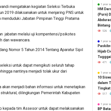
1 year 
andi mengatakan kegiatan Seleksi Terbuka
HM Darm
hun 2019 dilaksanakan untuk menjaring PNS untuk
(Purn) 
h menduduki Jabatan Pimpinan Tinggi Pratama
Abdura
Bintang
526
n jabatan melalui uji kompentensi/psikotes
ah dan wawancara.
1 year 
Paskibr
dang Nomor 5 Tahun 2014 Tentang Aparatur Sipil
Hijab C
Tugggal
471
eleksi untuk dapat mengikuti seluruh tahap
ingga nantinya menjadi tolak ukur dari
1 year 
10 Sisw
dalam T
ga akan menjadi bahan informasi untuk menetapkan
Tingkat 
 struktural, dilingkungan Pemerintah Kabupaten
517
1 year 
rap kepada tim Assesor untuk dapat melaksanakan
BP Bat