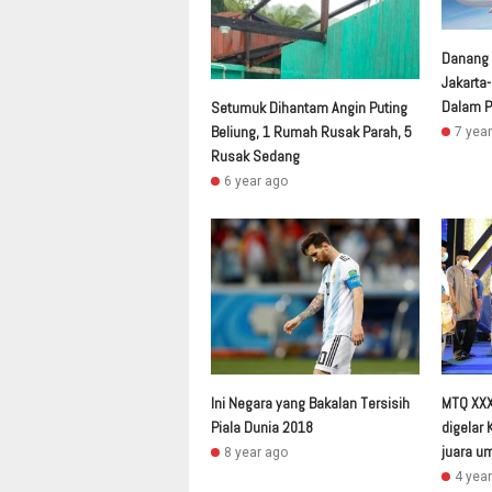
Danang :
Jakarta
Dalam P
Setumuk Dihantam Angin Puting
Beliung, 1 Rumah Rusak Parah, 5
7 yea
Rusak Sedang
6 year ago
Ini Negara yang Bakalan Tersisih
MTQ XXX
Piala Dunia 2018
digelar
juara 
8 year ago
4 yea