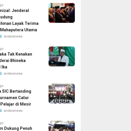
ago
izal: Jenderal
Dudung
chman Layak Terima
 Mahaputera Utama
andaranews
ago
aka Tak Kenakan
iderai Bhineka
 Ika
andaranews
ago
a SIC Bertanding
urnamen Catur
Pelajar di Mesir
andaranews
ago
am Dukung Penuh