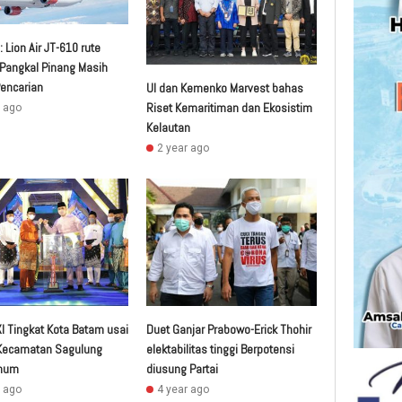
 Lion Air JT-610 rute
-Pangkal Pinang Masih
encarian
UI dan Kemenko Marvest bahas
Riset Kemaritiman dan Ekosistim
r ago
Kelautan
2 year ago
I Tingkat Kota Batam usai
Duet Ganjar Prabowo-Erick Thohir
 Kecamatan Sagulung
elektabilitas tinggi Berpotensi
umum
diusung Partai
r ago
4 year ago