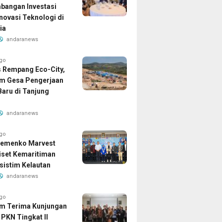
angan Investasi
Inovasi Teknologi di
ia
andaranews
ago
 Rempang Eco-City,
m Gesa Pengerjaan
aru di Tanjung
andaranews
ago
Kemenko Marvest
iset Kemaritiman
sistim Kelautan
andaranews
ago
m Terima Kunjungan
 PKN Tingkat II