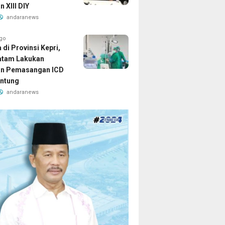
 XIII DIY
andaranews
ago
di Provinsi Kepri,
atam Lakukan
an Pemasangan ICD
ntung
andaranews