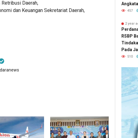
 Retribusi Daerah,
Angkatan
onomi dan Keuangan Sekretariat Daerah,
457
2 year 
Perdana 
RSBP B
Tindak
Pada Ja
510
ndaranews